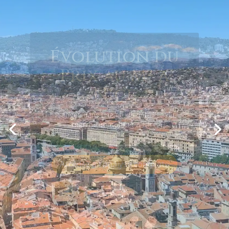
Cartographie
des prix au m²
à Nice
Plongez dans notre carte interactive et
découvrez les variations des prix
immobiliers à Nice, quartier par quartier.
Visualisez la carte des prix