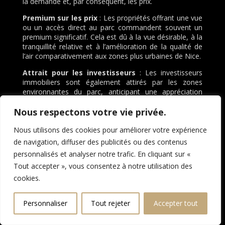
la demande et, par conséquent, les prix.
Premium sur les prix
: Les propriétés offrant une vue
ou un accès direct au parc commandent souvent un
premium significatif. Cela est dû à la vue désirable, à la
tranquillité relative et à l’amélioration de la qualité de
l’air comparativement aux zones plus urbaines de Nice.
Attrait pour les investisseurs
: Les investisseurs
immobiliers sont également attirés par les zones
environnantes du parc, anticipant une appréciation
continue des valeurs immobilières en raison des
Nous respectons votre vie privée.
améliorations permanentes du cadre de vie.
Développement durable et croissance équilibrée
Nous utilisons des cookies pour améliorer votre expérience
de navigation, diffuser des publicités ou des contenus
Le Grand Parc Paysager joue un rôle crucial dans les
initiatives de développement durable de la ville. En
personnalisés et analyser notre trafic. En cliquant sur «
intégrant des pratiques de gestion écologique, telles
Tout accepter », vous consentez à notre utilisation des
que la biodiversité, la gestion durable de l’eau et des
cookies.
zones pour la faune et la flore locales, le parc
contribue également à la résilience écologique de Nice.
Cette approche attire des résidents et des
Personnaliser
Tout rejeter
Accepter tout
investisseurs conscients des enjeux
environnementaux, qui sont de plus en plus nombreux